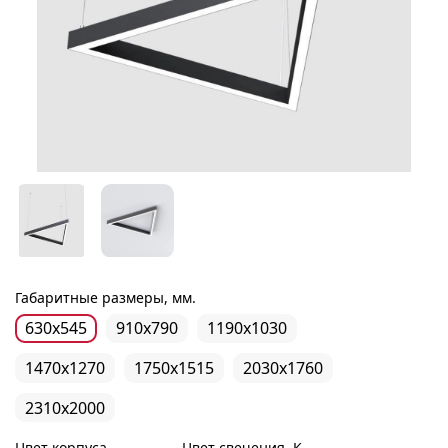
Габаритные размеры, мм.
630х545
910х790
1190х1030
1470х1270
1750х1515
2030х1760
2310х2000
Цвет корпуса
Цвет свечения, К