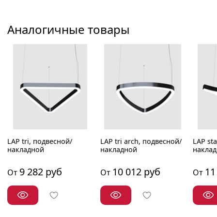
Аналогичные товары
LAP tri, подвесной/
LAP tri arch, подвесной/
LAP sta
накладной
накладной
накла
9 282 руб
10 012 руб
11
От
От
От