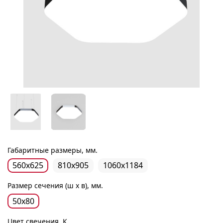
Габаритные размеры, мм.
560х625
810х905
1060х1184
Размер сечения (ш х в), мм.
50х80
Цвет свечения, К