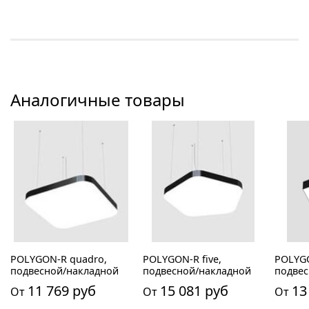
Аналогичные товары
POLYGON-R quadro,
POLYGON-R five,
POLYGO
подвесной/накладной
подвесной/накладной
подвес
11 769 руб
15 081 руб
13
От
От
От