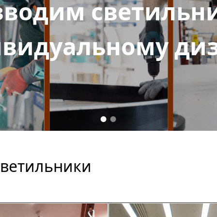
водим светильн
видуальному ди
ветильники